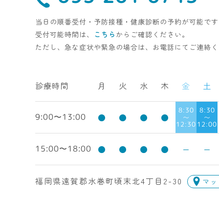
当日の順番受付・予防接種・健康診断の予約が可能です
受付可能時間は、
こちら
からご確認ください。
ただし、急な症状や緊急の場合は、お電話にてご連絡く
診療時間
月
火
水
木
金
土
8:30
8:30
●
●
●
●
〜
〜
9:00〜13:00
12:30
12:00
●
●
●
●
ー
ー
15:00〜18:00
福岡県遠賀郡水巻町頃末北4丁目2-30
マッ