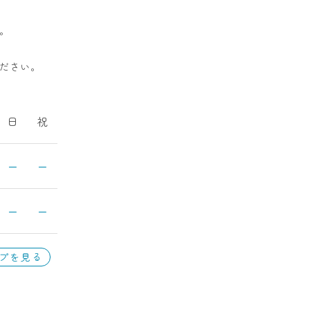
。
ださい。
日
祝
ー
ー
ー
ー
プを見る